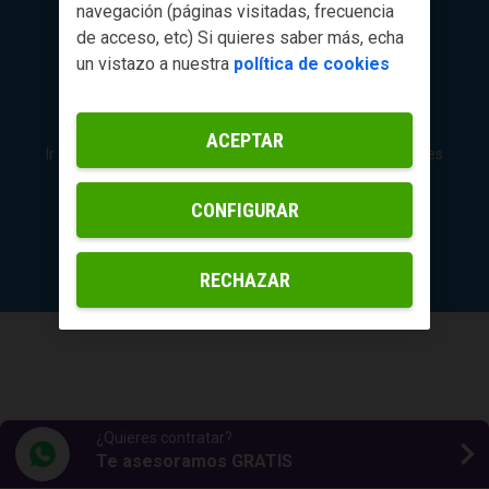
navegación (páginas visitadas, frecuencia
de acceso, etc) Si quieres saber más, echa
un vistazo a nuestra
política de cookies
ACEPTAR
Ir a Yoigo.com
Política de Privacidad
Política de Cookies
CONFIGURAR
© Grupo MASMOVIL 2026
RECHAZAR
¿Quieres contratar?
Te asesoramos GRATIS