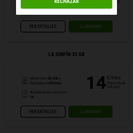
RECHAZAR
IVA incl
Añade línea móvil por
6€
VER DETALLES
LLAMADME
LA SINFÍN 35 GB
14
€/mes
Móvil con
35 GB
y
llamadas
infinitas
Precio final
IVA incl
Añade línea móvil por
9€
VER DETALLES
LLAMADME