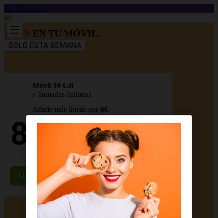
Te llamamos
10 GB
EN TU MÓVIL.
SOLO ESTA SEMANA
Móvil 10 GB
y llamadas Infinitas
Añade más líneas por
6€
8
€/mes
Precio final
IVA incl
LLAMADME GRATIS