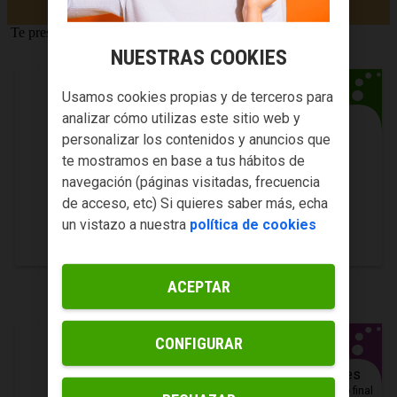
Te presentamos nuestras tarifas estrella para móvil 5G.
LA SINFÍN 500 MB
NUESTRAS COOKIES
Usamos cookies propias y de terceros para
6
analizar cómo utilizas este sitio web y
€/mes
Móvil con
500 MB
y
llamadas
infinitas
Precio final
personalizar los contenidos y anuncios que
IVA incl
te mostramos en base a tus hábitos de
Añade línea móvil por
6€
navegación (páginas visitadas, frecuencia
de acceso, etc) Si quieres saber más, echa
VER DETALLES
LLAMADME
un vistazo a nuestra
política de cookies
ACEPTAR
LA SINFÍN 10 GB
CONFIGURAR
8
€/mes
Móvil con
10 GB
y
llamadas
infinitas
Precio final