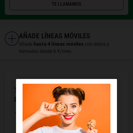
TE LLAMAMOS
AÑADE LÍNEAS MÓVILES
Añade
hasta 4 líneas móviles
con datos y
llamadas desde 6 €/mes.
TARIFA DE MÓVIL CON DATOS Y
LLAMADAS ILIMITADAS
2 Líneas con Datos Infinitos
compartidos