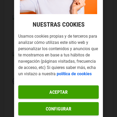
Navega a máxima velocidad hasta 5G.
Llamadas infinitas
NUESTRAS COOKIES
Llamadas gratis 24h a fijos y móviles
nacionales, establecimiento incluido.
Usamos cookies propias y de terceros para
Excluye llamadas de tarificación especial.
analizar cómo utilizas este sitio web y
personalizar los contenidos y anuncios que
te mostramos en base a tus hábitos de
Envío y tarjeta SIM gratuitos.
navegación (páginas visitadas, frecuencia
Portabilidad en 48 horas.
de acceso, etc) Si quieres saber más, echa
un vistazo a nuestra
política de cookies
Roaming gratuito en la Unión
Europea
ACEPTAR
Llama y navega en la UE como si
estuvieras en España.
CONFIGURAR