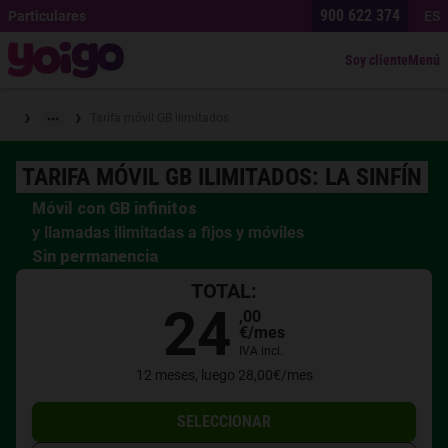
900 622 374
Particulares
ES
Soy cliente
Menú
›
›
Tarifa móvil GB ilimitados
TARIFA MÓVIL GB ILIMITADOS: LA SINFÍN
Móvil con
GB infinitos
y llamadas ilimitadas a fijos y móviles
Sin permanencia
TOTAL:
24
,
00
€
/mes
IVA incl.
12 meses, luego 28,00€/mes
SELECCIONAR