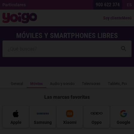
900 622 374
Particulares
ES
Soy cliente
Menú
MÓVILES Y SMARTPHONES LIBRES
General
Móviles
Audio y sonido
Televisores
Tablets, Pcs y 
Las marcas favoritas
Apple
Samsung
Xiaomi
Oppo
Google