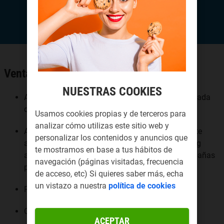
Ventajas de Punto WIFI
NUESTRAS COOKIES
Añade un nivel de seguridad al separar la red privada
de la pública Imagen corporativa del cliente final.
Usamos cookies propias y de terceros para
analizar cómo utilizas este sitio web y
Acceso al portal y personalización de este: permite
personalizar los contenidos y anuncios que
acceder a datos del cliente para realizar marketing
te mostramos en base a tus hábitos de
avanzado, con el cual se podrán configurar campañas
navegación (páginas visitadas, frecuencia
personalizadas.
de acceso, etc) Si quieres saber más, echa
un vistazo a nuestra
política de cookies
Permite múltiples perfiles de conexión.
Cumple con el reglamento RGDP
ACEPTAR