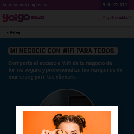
900 622 314
Autónomos y empresas
Soy cliente
Menú
< Volver
MI NEGOCIO CON
WIFI PARA TODOS.
Comparte el acceso a Wifi de tu negocio de
forma segura y profesionaliza las campañas de
marketing para tus clientes.