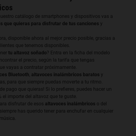
icos
nuestro catálogo de smartphones y dispositivos vas a
es que quieras para disfrutar de tus canciones
y
ra, disponible ahora al mejor precio posible, gracias a
clientes que tenemos disponibles.
ener
tu altavoz soñado
? Entra en la ficha del modelo
contrar el precio, según la tarifa que tengas
que vayas a contratar próximamente.
ces Bluetooth
,
altavoces inalámbricos baratos
y
as, para que siempre puedas moverte a tu ritmo.
 de pago que quieras! Si lo prefieres, puedes hacer un
el importe del altavoz que te guste.
ara disfrutar de esos
altavoces inalámbricos
o del
 siempre has querido tener para enchufar en cualquier
 música.