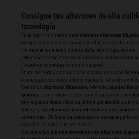
Consigue tus altavoces de alta calid
tecnología
Es el mejor momento para
comprar altavoces Blueto
porque estén a un precio insuperable en nuestro catá
vivimos en una edad dorada de la tecnología sonora.
¿No sabes cómo conseguir
altavoces inalámbricos b
¡Nosotros te contamos cómo hacerlo!
En primer lugar, ¿por qué vale la pena que sean Bluet
manera podrás vincularlos a cualquier otro dispositiv
Con unos
altavoces Bluetooth
, además,
puedes llevar
quieras
. Como mínimo, esta tecnología ofrece un alc
hay algunos desarrollos de última generación que mult
Además,
los altavoces inalámbricos de alta calidad
o
autonomía. Olvídate de preocuparte por recargarlo c
escuchar música durante horas!
Descubre las
últimas novedades en altavoces disponi