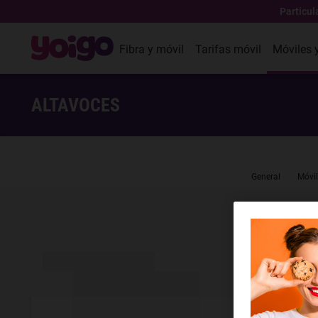
Particul
Fibra y móvil
Tarifas móvil
Móviles 
ALTAVOCES
General
Móvil