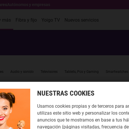
ares
Autónomos y empresas
y más
Fibra y fijo
Yoigo TV
Nuevos servicios
es
Audio y sonido
Televisores
Tablets, Pcs y Gaming
Smartwatches
NUESTRAS COOKIES
Usamos cookies propias y de terceros para a
utilizas este sitio web y personalizar los cont
anuncios que te mostramos en base a tus há
navegación (páginas visitadas, frecuencia de 