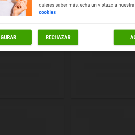
quieres saber más, echa un vistazo a nuestr
cookies
IGURAR
RECHAZAR
A