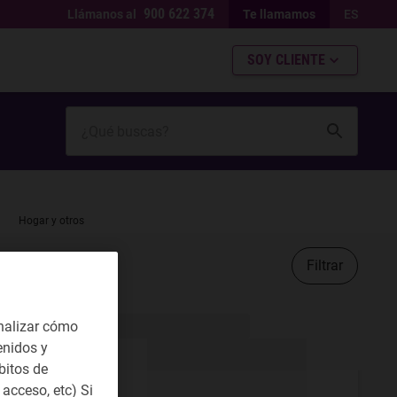
900 622 374
Llámanos al
Te llamamos
ES
SOY CLIENTE
Hogar y otros
Filtrar
nalizar cómo
enidos y
bitos de
acceso, etc) Si