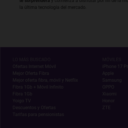
te sorprenderá
y comienza a disfrutar por fin de la mú
la última tecnología del mercado.
LO MÁS BUSCADO
MÓVILES
Ofertas Internet Móvil
iPhone 17 P
Mejor Oferta Fibra
Apple
Mejor oferta fibra, móvil y Netflix
Samsung
Fibra 1Gb + Móvil Infinito
OPPO
Fibra 1Gb
Xiaomi
Yoigo TV
Honor
Descuentos y Ofertas
ZTE
Tarifas para pensionistas