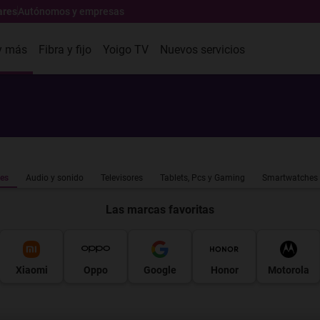
ares
Autónomos y empresas
y más
Fibra y fijo
Yoigo TV
Nuevos servicios
es
Audio y sonido
Televisores
Tablets, Pcs y Gaming
Smartwatches
Las marcas favoritas
Xiaomi
Oppo
Google
Honor
Motorola