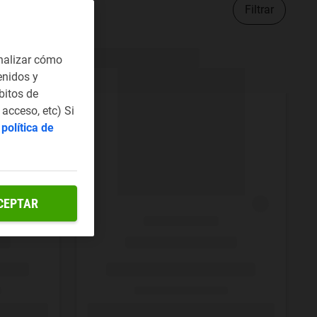
Filtrar
nalizar cómo
enidos y
bitos de
acceso, etc) Si
a
política de
CEPTAR