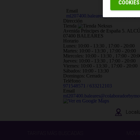
COOKIES
Email
ml207400.baleares@colaboradorbym
Dirección
Tienda
Avenida Príncipes de España 5. AL
07400 BALEARES
Horario
Lunes: 10:00 - 13:30 , 17:00 - 20:00
Martes: 10:00 - 13:30 , 17:00 - 20:00
Miercoles: 10:00 - 13:30 , 17:00 - 20:0
Jueves: 10:00 - 13:30 , 17:00 - 20:00
Viernes: 10:00 - 13:30 , 17:00 - 20:00
Sábados: 10:00 - 13:30
Domingos: Cerrado
Teléfono
971548571 / 633212103
Email
ml207400.baleares@colaboradorbymo
Locali
TARIFAS MÁS BUSCADAS
MÓVI