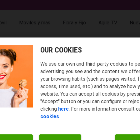
vil
Móviles y más
Fibra y Fijo
Agile TV
Nuev
OUR COOKIES
 UNA TIENDA YOIGO.
erquita de tu casa, de tu trabajo... donde puedes hacer muchas cosas:
v
We use our own and third-party cookies to pe
 echarle un ojo a nuestra revista!
advertising you see and the content we offe
your browsing habits (such as pages visited, 
tu
ubicación actual:
access, time used, etc.) and to analyze how y
website. You can accept all cookies by press
"Accept" button or you can conﬁgure or reject
go en Alcudia, Baleares
:
clicking
here
. For more information consult o
Horario
Telé
Lunes: 10:00 - 13:30 , 17:00 - 20:00
9715
cookies
LCÚDIA
Martes: 10:00 - 13:30 , 17:00 - 20:00
633
Miercoles: 10:00 - 13:30 , 17:00 - 20:00
Jueves: 10:00 - 13:30 , 17:00 - 20:00
Viernes: 10:00 - 13:30 , 17:00 - 20:00