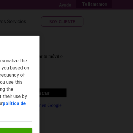
Te llamamos
Ayuda
os Servicios
SOY CLIENTE
enirte a Yoigo, renovar tu móvil o
rsonalize the
r you based on
frequency of
ou use this
ing the
Buscar
 their use by
ur
política de
fono
48571 /
212103