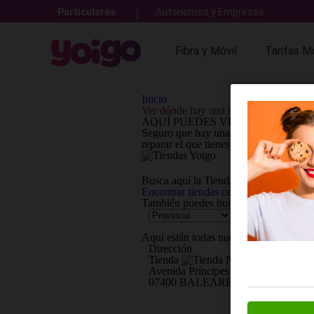
Particulares
Autónomos y Empresas
Fibra y Móvil
Tarifas Mó
Inicio
Ver dónde hay una tienda Yoigo
AQUÍ PUEDES VER DÓNDE HAY
Seguro que hay una
tienda Yoigo
muy c
reparar el que tienes.
Ah!, y
¡no olvides
Busca aquí la
Tienda Yoigo
cercana a 
Encontrar tiendas cerca
de mí
También puedes
buscar por dirección:
Aquí están
todas nuestras Tiendas Yoi
Dirección
Tienda
Avenida Príncipes de España 5. A
07400 BALEARES