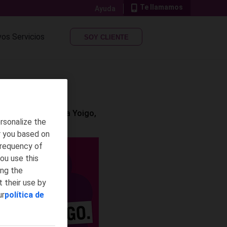
Te llamamos
Ayuda
os Servicios
SOY CLIENTE
chas cosas:
venirte a Yoigo,
rsonalize the
r you based on
frequency of
ou use this
ing the
 their use by
ur
política de