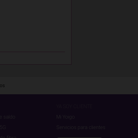
ros
YA SOY CLIENTE
e saldo
Mi Yoigo
 5G
Servicios para clientes
de fibra