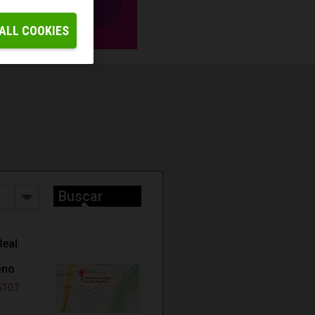
ALL COOKIES
Buscar
Real
:
ono
5107