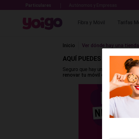
Particulares
Autónomos y Empresas
Fibra y Móvil
Tarifas Mó
Inicio
Ver dónde hay una tiend
AQUÍ PUEDES VER DÓNDE 
Seguro que hay una
tienda Yoigo
m
renovar tu móvil o reparar el que 