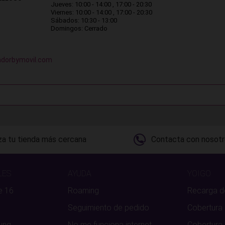
Jueves: 10:00 - 14:00 , 17:00 - 20:30
Viernes: 10:00 - 14:00 , 17:00 - 20:30
Sábados: 10:30 - 13:00
Domingos: Cerrado
adorbymovil.com
za tu tienda más cercana
Contacta con nosot
LES
AYUDA
YOIGO
e 16
Roaming
Recarga d
Seguimiento de pedido
Cobertura
ung
No me funciona internet
Cobertura 