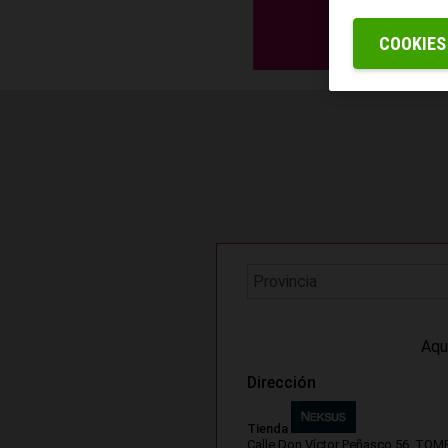
COOKIES
Aqu
Dirección
Tienda
Calle Don Víctor Peñasco 56. TO