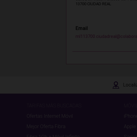
13700 CIUDAD REAL
Email
ml113700.ciudadreal@colabor
Locali
TARIFAS MÁS BUSCADAS
MÓVI
Ofertas Internet Móvil
iPhon
Mejor Oferta Fibra
Apple
Fibra 1Gb + Móvil Infinito
Sams