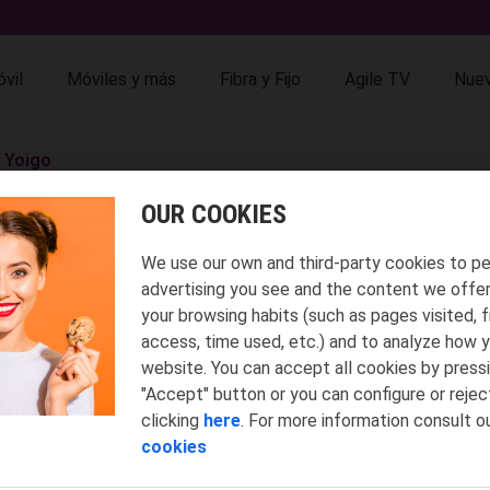
vil
Móviles y más
Fibra y Fijo
Agile TV
Nuev
a Yoigo
HAY UNA TIENDA YOIGO.
OUR COOKIES
uy cerquita de tu casa, de tu trabajo... donde puedes hacer mu
We use our own and third-party cookies to pe
tienes.
Ah!, y
¡no olvides echarle un ojo a nuestra revista!
advertising you see and the content we offe
your browsing habits (such as pages visited, 
access, time used, etc.) and to analyze how y
website. You can accept all cookies by press
"Accept" button or you can conﬁgure or reject
clicking
here
. For more information consult o
cookies