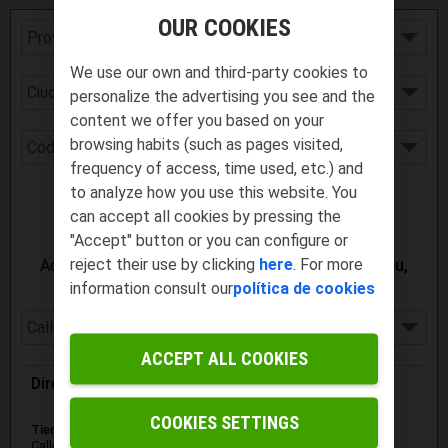
OUR COOKIES
We use our own and third-party cookies to
personalize the advertising you see and the
content we offer you based on your
browsing habits (such as pages visited,
frequency of access, time used, etc.) and
to analyze how you use this website. You
Buscar
can accept all cookies by pressing the
"Accept" button or you can conﬁgure or
reject their use by clicking
here
. For more
Aquí están
todas nuestras Tiendas Yoigo en Bueu,
Pontevedra
:
information consult our
política de cookies
ACCEPT ALL COOKIES
Dirección
COOKIES SETTINGS
Tienda
Calle Pazos de Fontenla 51. BUEU