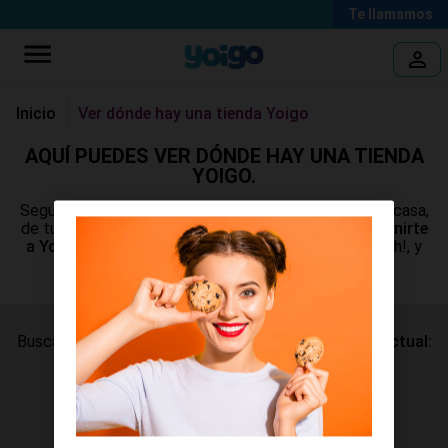
Te llamamos
Inicio
Ver dónde hay una tienda Yoigo
AQUÍ PUEDES VER DÓNDE HAY UNA TIENDA
YOIGO.
Seguro que hay una
tienda Yoigo
muy cerquita de tu casa,
de tu trabajo... donde puedes hacer muchas cosas:
venirte
a Yoigo, renovar tu móvil o reparar el que tienes.
Ah!, y
¡no olvides echarle un ojo a nuestra revista!
Busca aquí la
Tienda Yoigo
cercana a tu
ubicación actual:
Encontrar tiendas cerca
También puedes
buscar por dirección: