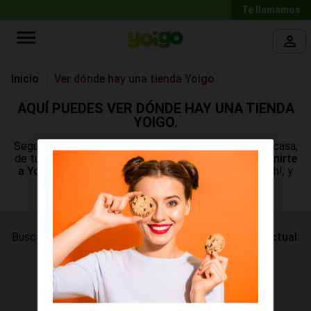
Te llamamos
Inicio
Ver dónde hay una tienda Yoigo
AQUÍ PUEDES VER DÓNDE HAY UNA TIENDA
YOIGO.
Seguro que hay una
tienda Yoigo
muy cerquita de tu casa,
de tu trabajo... donde puedes hacer muchas cosas:
venirte
a Yoigo, renovar tu móvil o reparar el que tienes.
Ah!, y
¡no olvides echarle un ojo a nuestra revista!
Busca aquí la
Tienda Yoigo
cercana a tu
ubicación actual:
Encontrar tiendas cerca
También puedes
buscar por dirección: