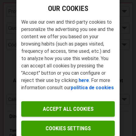
OUR COOKIES
We use our own and third-party cookies to
personalize the advertising you see and the
content we offer you based on your
browsing habits (such as pages visited,
frequency of access, time used, etc.) and
to analyze how you use this website. You
Buscar
can accept all cookies by pressing the
"Accept" button or you can conﬁgure or
reject their use by clicking
here
. For more
Aquí están
todas nuestras Tiendas Yoigo en Sant
Carles de La Rápita, Tarragona
:
information consult our
política de cookies
ACCEPT ALL COOKIES
Dirección
COOKIES SETTINGS
Tienda
Calle Gorria 10. SANT CARLES DE LA RÀPITA