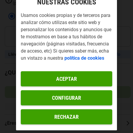
NUESTRAS COOKIES
(portabilidad).
Usamos cookies propias y de terceros para
24 plazos
Pago único
analizar cómo utilizas este sitio web y
personalizar los contenidos y anuncios que
3
,
50
€
/mes
te mostramos en base a tus hábitos de
x24 meses
navegación (páginas visitadas, frecuencia
de acceso, etc) Si quieres saber más, echa
Llévatelo por menos por entregar tu móvil antiguo.
Más info
un vistazo a nuestra
política de cookies
¿QUÉ TARIFA NECESITAS?
ACEPTAR
SELECCIONAR Y CONTINUAR
CONFIGURAR
Permanencia
24
meses
RECHAZAR
¿Eres cliente?
Mira tus ofertas personalizadas