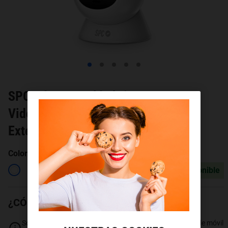
SPC Cámara Inalámbrica
Videovigilancia Magnes3 Batería
Exterior & Interior
Color
:
blanco
Disponible
¿CÓMO QUIERES PAGAR?
Solo podrás pagar en 24 plazos si conservas tu número de móvil