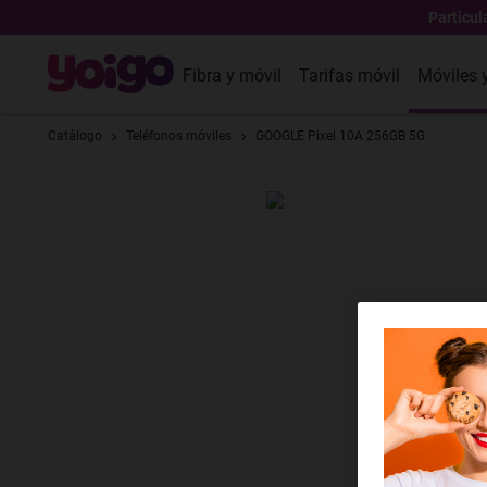
Particul
Fibra y móvil
Tarifas móvil
Móviles 
Catálogo
Teléfonos móviles
GOOGLE Pixel 10A 256GB 5G