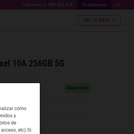
900 622 374
Llámanos al
Te llamamos
ES
SOY CLIENTE
xel 10A 256GB 5G
Disponible
7.5
Información
-
nalizar cómo
30
W
cargadores
USB
enidos y
PD
bitos de
ES PAGAR?
acceso, etc) Si