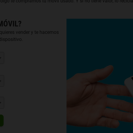
oigo te compramos tu móvil usado. Y si no tiene valor, lo recicla
MÓVIL?
quieres vender y te hacemos
ispositivo.