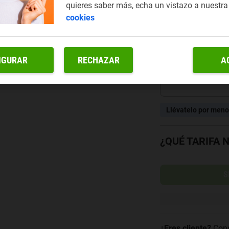
quieres saber más, echa un vistazo a nuestr
Solo podrás paga
cookies
(portabilidad).
48 plazos
IGURAR
RECHAZAR
A
Llévatelo por menos
¿QUÉ TARIFA 
S
¿Eres cliente?
Cons