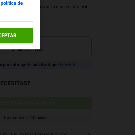
a
política de
r en 48 plazos si conservas tu número de móvil
Pago único
CEPTAR
10
,
00
€
/mes
x48 meses
 por entregar tu móvil antiguo.
Más info
NECESITAS?
ELECCIONAR Y CONTINUAR
Permanencia
24
meses
ulta tus ofertas personalizadas