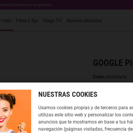
ares
Autónomos y empresas
y más
Fibra y fijo
Yoigo TV
Nuevos servicios
GOOGLE Pi
Color
:
obsidiana
NUESTRAS COOKIES
Usamos cookies propias y de terceros para a
utilizas este sitio web y personalizar los cont
anuncios que te mostramos en base a tus há
¿CÓMO QUIER
navegación (páginas visitadas, frecuencia de 