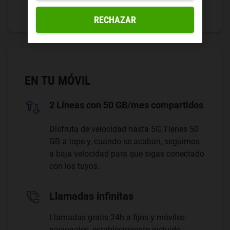
RECHAZAR
EN TU MÓVIL
2 Líneas con 50 GB/mes compartidos
Disfruta de velocidad hasta 5G.Tienes 50
GB a tope y, cuando se acaban, seguimos
a baja velocidad para que sigas conectado
con los tuyos.
Llamadas infinitas
Llamadas gratis 24h a fijos y móviles
nacionales, establecimiento incluido.