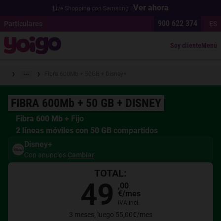
Ver ahora
Live Shopping con Samsung |
900 622 374
Particulares
ES
Soy cliente
Menú
›
›
Fibra 600Mb + 50GB + Disney+
FIBRA 600Mb + 50 GB + DISNEY
Fibra 600 Mb
+ Fijo
2 líneas móviles con 50 GB
compartidos
Disney+
Con anuncios
Cambiar
TOTAL:
49
,
00
€
/mes
IVA incl.
3 meses, luego 55,00€/mes