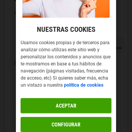
Fibra óptica 600Mb
Fibra óptica con 600Mb de bajada y
NUESTRAS COOKIES
600Mb de subida.
Mejora a Fibra 1Gb -
3 meses al
Usamos cookies propias y de terceros para
mismo precio
analizar cómo utilizas este sitio web y
personalizar los contenidos y anuncios que
Llamadas gratis infinitas a fijos
te mostramos en base a tus hábitos de
navegación (páginas visitadas, frecuencia
Y
60 min
de llamadas a
móviles
de acceso, etc) Si quieres saber más, echa
nacionales. Excluye llamadas de
un vistazo a nuestra
política de cookies
tarificación especial.
ACEPTAR
Instalación rápida GRATIS.
Conserva tu número de fijo.
CONFIGURAR