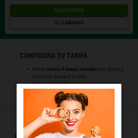
SELECCIONAR
TE LLAMAMOS
CONFIGURA TU TARIFA
Añade
hasta 4 líneas móviles
con datos y
llamadas desde 0 €/mes.
Añade
televisión
con el mejor contenido
desde 6 €/mes.
EN TU CASA