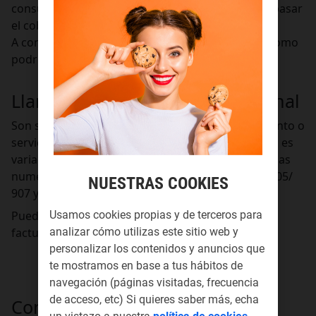
consumo para evitarte sorpresas inesperadas al pasar
el cobro.
A continuación, te explicamos en que consiste y como
podrías gestionar el mismo.
Llamadas de Tarificación Adicional
Son servicios para adultos, de ocio y entretenimiento o
servicios profesionales. El coste de estas llamadas es
variable según la empresa que dé el servicio. Son las
numeraciones que empiezan por 80X/ 901/ 902/ 905/
NUESTRAS COOKIES
907 y 118X
Puedes ver estos consumos en el detalle de tu
Usamos cookies propias y de terceros para
factura.
analizar cómo utilizas este sitio web y
personalizar los contenidos y anuncios que
te mostramos en base a tus hábitos de
navegación (páginas visitadas, frecuencia
de acceso, etc) Si quieres saber más, echa
Como Activar o desactivar estos