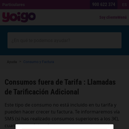
900 622 374
Particulares
ES
Soy cliente
Menú
>
Ayuda
Consumo y Factura
Consumos fuera de Tarifa : Llamadas
de Tarificación Adicional
Este tipo de consumo no está incluido en tu tarifa y
pueden hacer crecer tu factura. Te informaremos vía
SMS (si has realizado consumos superiores a los 3€),
cuando tu próxima factura contenga este tipo de