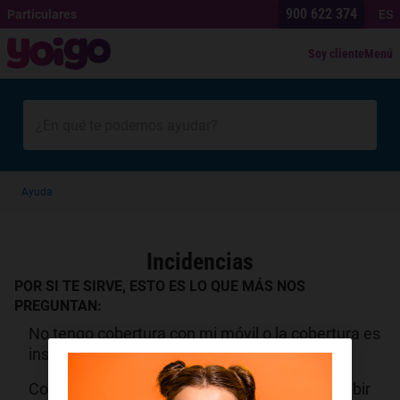
900 622 374
Particulares
ES
Soy cliente
Menú
Ayuda
Incidencias
POR SI TE SIRVE, ESTO ES LO QUE MÁS NOS
PREGUNTAN:
No tengo cobertura con mi móvil o la cobertura es
insuficiente.
Como solucionar problemas para enviar o recibir