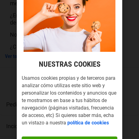
mensajes de texto en mi móvil
¿Es normal que cuando llamo o me llaman
desaparezca el símbolo 4G?
No me funciona las llamadas en el móvil
¿Cómo puedo devolver un dispositivo ?
Ver todos los resultados
NUESTRAS COOKIES
Usamos cookies propias y de terceros para
¿SOBRE QUÉ TIENES DUDAS?
analizar cómo utilizas este sitio web y
personalizar los contenidos y anuncios que
te mostramos en base a tus hábitos de
Pedidos
navegación (páginas visitadas, frecuencia
de acceso, etc) Si quieres saber más, echa
un vistazo a nuestra
política de cookies
Incidencias